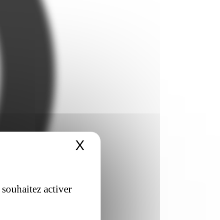
X
Masquer le bandeau 
 souhaitez activer