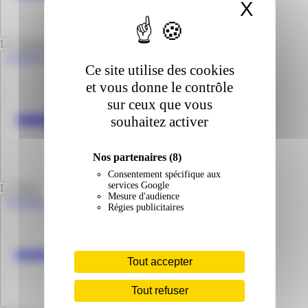
X
Masqu
Le Lamentin
AUCHAN - FOUR À CHAUX
Ce site utilise des cookies
et vous donne le contrôle
sur ceux que vous
souhaitez activer
Nos partenaires
(8)
Consentement spécifique aux
services Google
Le Marin
Mesure d'audience
AUCHAN - MONDÉSIR
Régies publicitaires
Tout accepter
Tout refuser