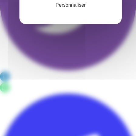
Personnaliser