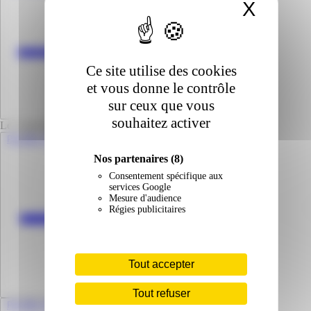
X
Masqu
Ce site utilise des cookies
et vous donne le contrôle
sur ceux que vous
souhaitez activer
Le Lamentin
PLI BEL PRICE - ZI LA JAMBETTE
Nos partenaires
(8)
Consentement spécifique aux
services Google
Mesure d'audience
Régies publicitaires
Tout accepter
Tout refuser
PLI BEL PRICE - PETIT MANOIR