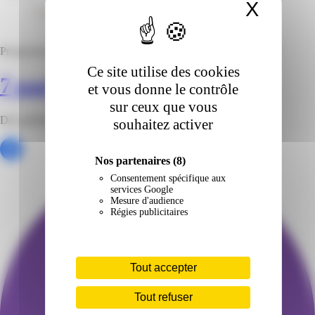
X
Masqu
Prospectus
THIRIET
— valable du
26/07/2022
au
07/08/2022
Ce site utilise des cookies
7 parfums à découvrir
et vous donne le contrôle
sur ceux que vous
Des parfums à découvrir avec la Thiriet !
souhaitez activer
Nos partenaires
(8)
Consentement spécifique aux
services Google
Mesure d'audience
Régies publicitaires
Tout accepter
Tout refuser