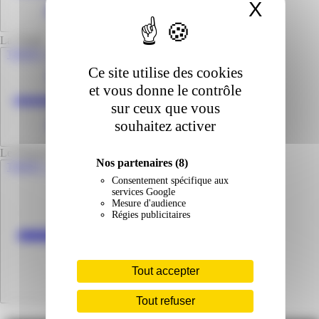
X
Masqu
La Trinité
THIRIET - DU BAC
Ce site utilise des cookies
et vous donne le contrôle
sur ceux que vous
souhaitez activer
Le François
Nos partenaires
(8)
THIRIET - ANCIENNE USINE
Consentement spécifique aux
services Google
Mesure d'audience
Régies publicitaires
Tout accepter
Tout refuser