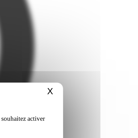
X
Masquer le bandeau 
 souhaitez activer