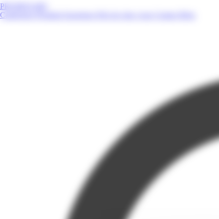
PROMOS.MQ
Catalogues
Produits
Enseignes
Près de chez vous
Contact
Blog