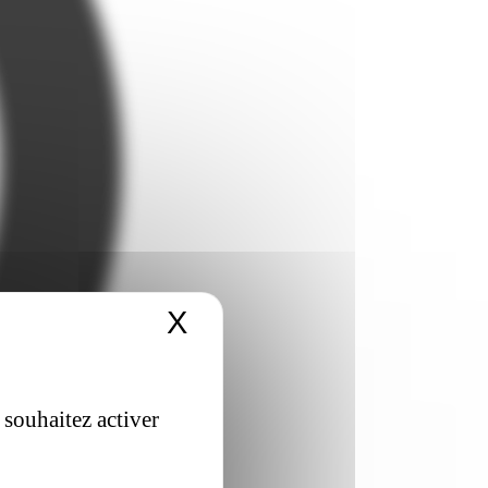
X
Masquer le bandeau 
 souhaitez activer