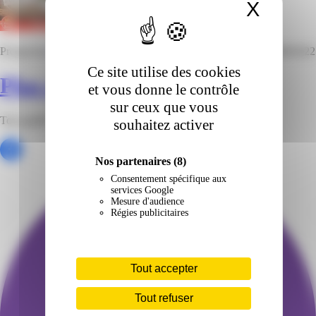
X
Masqu
Prospectus
LEADER PRICE
— valable du
17/08/2022
au
28/08/2022
Ce site utilise des cookies
Plus de pouvoir d'achat !
et vous donne le contrôle
sur ceux que vous
Top qualité
souhaitez activer
Nos partenaires
(8)
Consentement spécifique aux
services Google
Mesure d'audience
Régies publicitaires
Tout accepter
Tout refuser