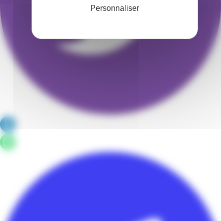
Personnaliser