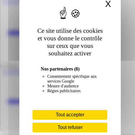
X
Masqu
LA FOIR'FOUILLE - PERRINON
Ce site utilise des cookies
et vous donne le contrôle
sur ceux que vous
souhaitez activer
Le Robert
Nos partenaires
(8)
LA FOIR'FOUILLE - CRÉOLIS
Consentement spécifique aux
services Google
Mesure d'audience
Régies publicitaires
Tout accepter
Tout refuser