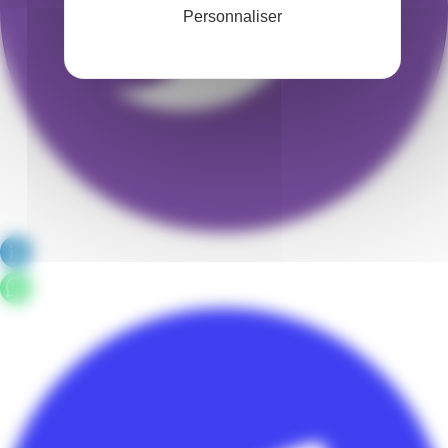
Personnaliser