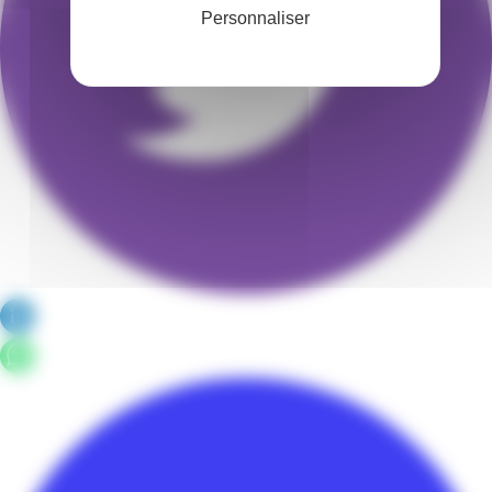
Personnaliser