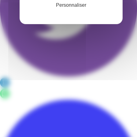
Personnaliser