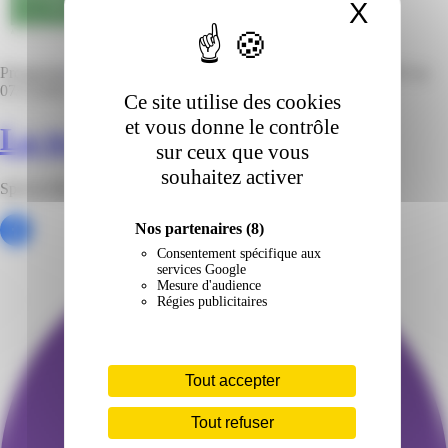
X
Masqu
Prospectus
CARREFOUR EXPRESS
— valable du
26/11/2025
au
07/12/2025
Ce site utilise des cookies
et vous donne le contrôle
La tradition des promos
sur ceux que vous
souhaitez activer
Spécial fêtes !
Nos partenaires
(8)
Consentement spécifique aux
services Google
Mesure d'audience
Régies publicitaires
Tout accepter
Tout refuser