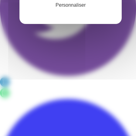
Personnaliser