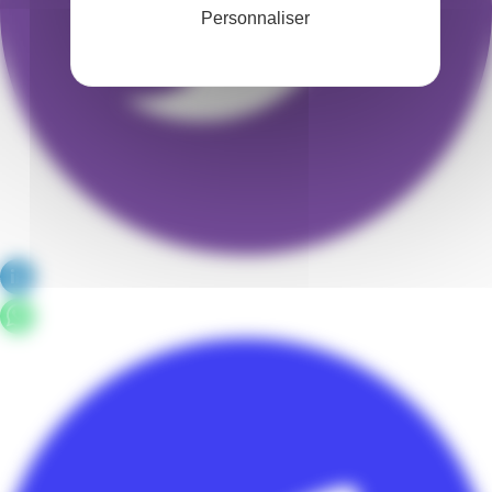
Personnaliser