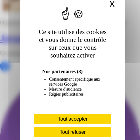
X
Masqu
Prospectus
AUCHAN
— valable du
17/12/2025
au
04/01/2026
Ce site utilise des cookies
Joyeuses fêtes
et vous donne le contrôle
sur ceux que vous
De joyeuses fêtes avec Auchan Supermarché !
souhaitez activer
Nos partenaires
(8)
Consentement spécifique aux
services Google
Mesure d'audience
Régies publicitaires
Tout accepter
Tout refuser