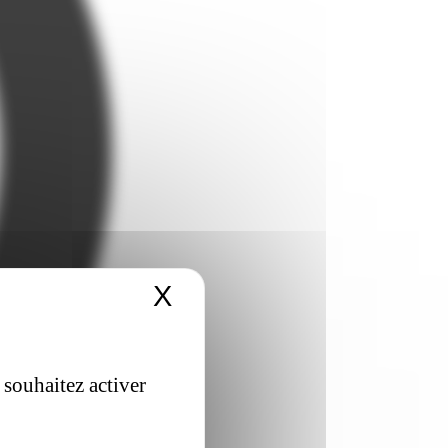
X
Masquer le bandeau 
 souhaitez activer