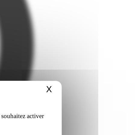
X
Masquer le bandeau 
 souhaitez activer