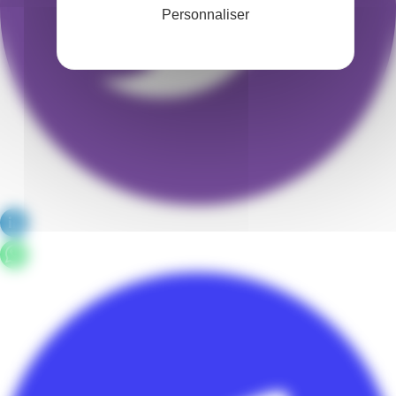
Personnaliser