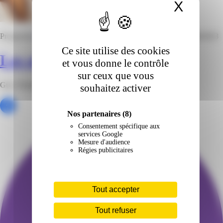
X
Masqu
Prospectus
GUY VIEULES
— valable du
05/07/2023
au
05/08/2023
Ce site utilise des cookies
Les offres vacances
et vous donne le contrôle
sur ceux que vous
Guy Vieules en toute confiance !
souhaitez activer
Nos partenaires
(8)
Consentement spécifique aux
services Google
Mesure d'audience
Régies publicitaires
Tout accepter
Tout refuser