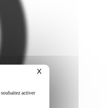
X
Masquer le bandeau 
 souhaitez activer