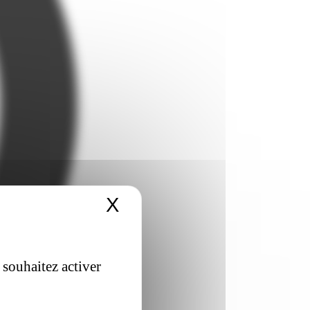
X
Masquer le bandeau 
 souhaitez activer