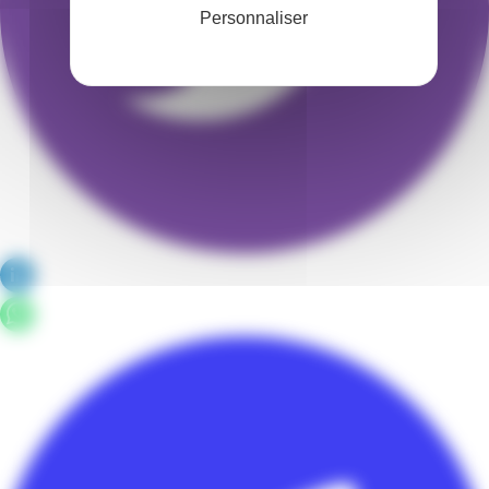
Personnaliser