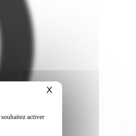
X
Masquer le bandeau 
 souhaitez activer