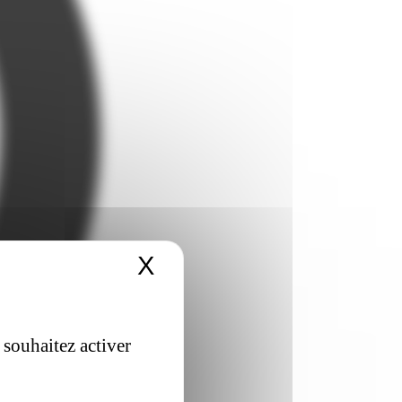
X
Masquer le bandeau 
 souhaitez activer