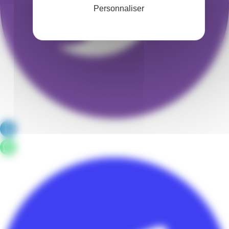
Personnaliser