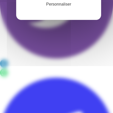
Personnaliser