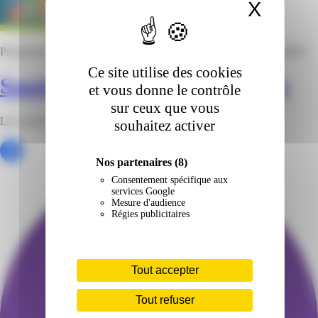
X
Masqu
Prospectus
CARREFOUR
— valable du
14/03/2023
au
26/03/2023
Ce site utilise des cookies
Soutien à la production locale
et vous donne le contrôle
sur ceux que vous
Les saveurs locales à petits prix !
souhaitez activer
Nos partenaires
(8)
Consentement spécifique aux
services Google
Mesure d'audience
Régies publicitaires
Tout accepter
Tout refuser