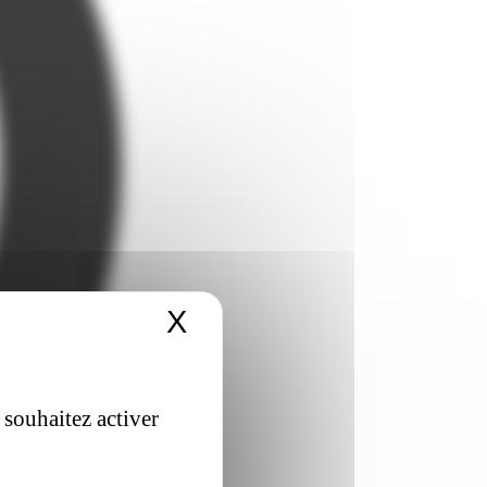
X
Masquer le bandeau 
 souhaitez activer