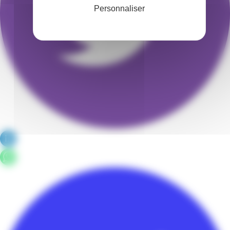
Personnaliser