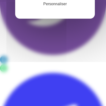
Personnaliser