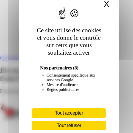
X
Masqu
Ce site utilise des cookies
et vous donne le contrôle
sur ceux que vous
souhaitez activer
Coré Saint-Pierre
Nos partenaires
(8)
Découvrez les catalogues Point Mat à
Consentement spécifique aux
Saint-Pierre
services Google
Mesure d'audience
Régies publicitaires
Prospectus, horaires d'ouverture et adresse
Tout accepter
Tout refuser