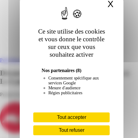
X
Masqu
Ce site utilise des cookies
et vous donne le contrôle
sur ceux que vous
souhaitez activer
Petit Manoir Le Lamentin
Nos partenaires
(8)
Découvrez les catalogues Mr Bricolage à
Consentement spécifique aux
Le Lamentin
services Google
Mesure d'audience
Régies publicitaires
Prospectus, horaires d'ouverture et adresse
Tout accepter
Tout refuser