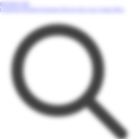
PROMOS.MQ
Catalogues
Produits
Enseignes
Près de chez vous
Contact
Blog