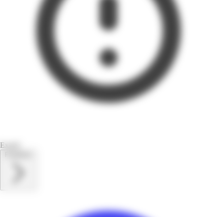
Expiré
Feuilletez