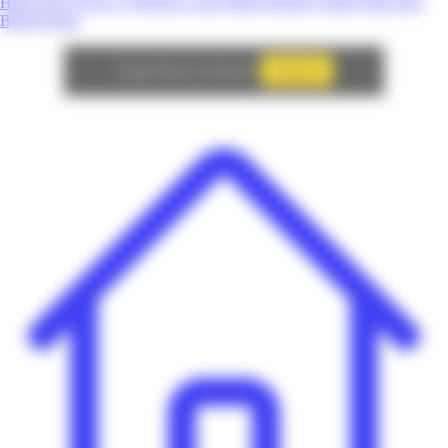
High-Tech
Service
Véhicule
Loisir
Mode
Beauté
Culture
Bien-être
Bébé/Enfant
Autoriser
Google Adsense est désactivé.