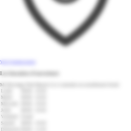
Voir l'emplacement
Les horaires d'ouverture
Mr Bricolage Petit Manoir à Le Lamentin est actuellement fermé.
Lundi
08:00 - 19:30
Mardi
08:00 - 19:30
Mercredi
08:00 - 19:30
Jeudi
08:00 - 19:30
Vendredi
Fermé
Samedi
08:00 - 19:30
Dimanche
08:00 - 12:30