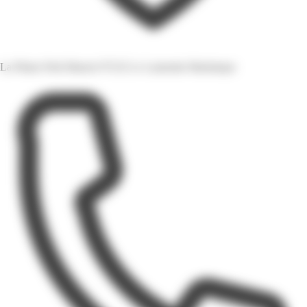
La Plaine Petit Manoir 97232 Le Lamentin Martinique