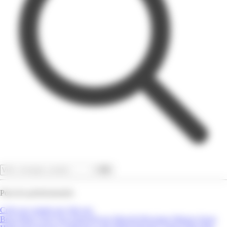
OK
Pour les professionnels
Créer un compte pro
Site pro
Bons Plans
Tout Voir
Super/Hyper Marché
Bricolage
Maison
Sport