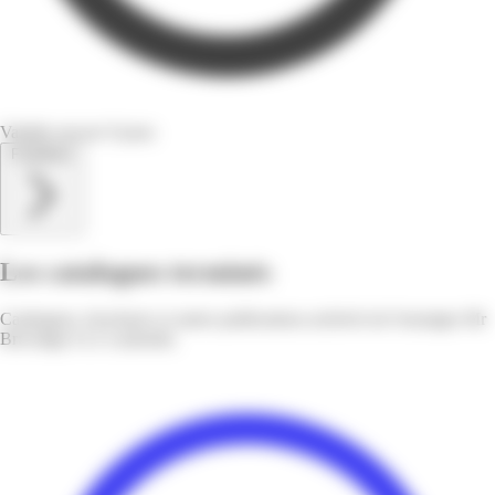
Valable encore 9 jours
Feuilletez
Les catalogues terminés
Catalogues, brochures et autres publications archivés de l'enseigne Mr
Bricolage à Le Lamentin.