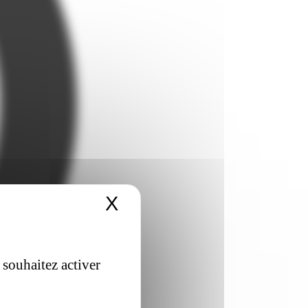
X
Masquer le bandeau 
 souhaitez activer