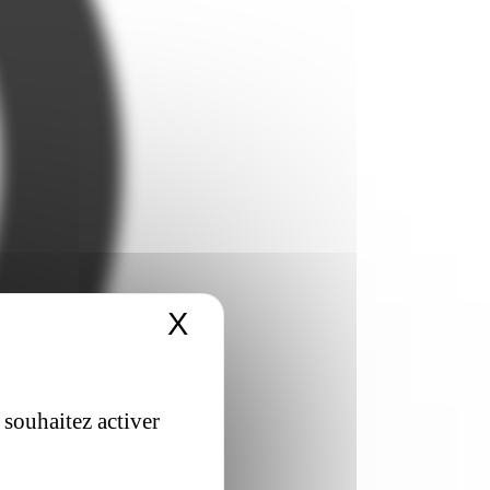
X
Masquer le bandeau 
 souhaitez activer