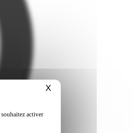
X
Masquer le bandeau 
 souhaitez activer