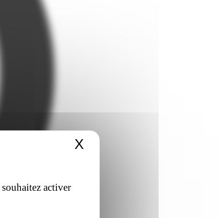
X
Masquer le bandeau 
 souhaitez activer