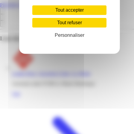
PROMOS.MQ
Tout accepter
Tout refuser
Personnaliser
Liste des emplacements pour ce prospectus
Leader Price | Ancienne Usine | Le Marin
Ancienne usine 97290 Le Marin Martinique
Voir