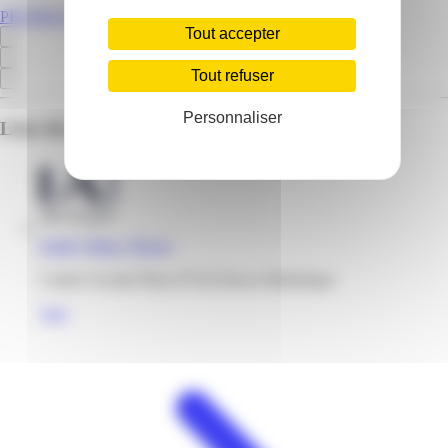
PROMOS.MQ
Tout accepter
Tout refuser
Personnaliser
Liste des emplacements pour ce prospectus
Kiabi | Plaza | Ducos
Centre Cocotte Plaza 97224 Ducos Martinique
Voir