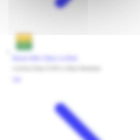
Bureau Vallée | Diaka | Le Marin
Carrefour Diaka 97290 Le Marin Martinique
Voir