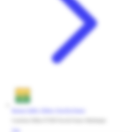
Bureau Vallée | Dillon | Fort-De-France
Carrefour Dillon 97200 Fort-de-France Martinique
Voir