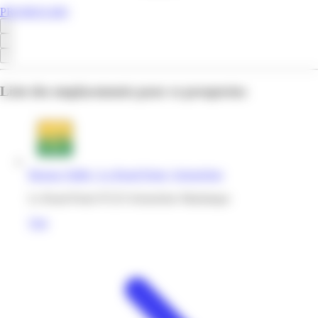
PROMOS.MQ
Liste des emplacements pour ce prospectus
Bureau Vallée | Le Rond Point | Schoelcher
Le Rond Point 97233 Schoelcher Martinique
Voir