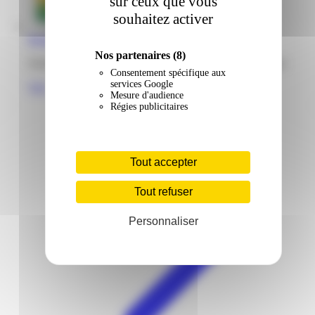
sur ceux que vous
souhaitez activer
Bureau Vallée | Plazza | Ducos
Nos partenaires
(8)
Zone industrielle Cocotte Plazza 97224 Ducos Martinique
Consentement spécifique aux
services Google
Voir
Mesure d'audience
Régies publicitaires
Tout accepter
Tout refuser
Personnaliser