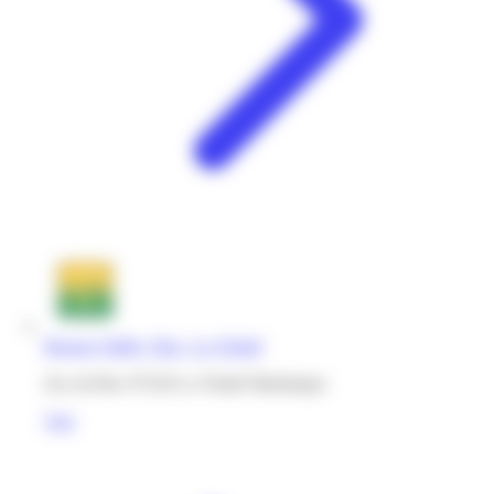
Bureau Vallée | Bac | La Trinité
Zac du Bac 97220 La Trinité Martinique
Voir