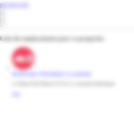
PROMOS.MQ
Liste des emplacements pour ce prospectus
Mr Bricolage | Petit Manoir | Le Lamentin
La Plaine Petit Manoir 97232 Le Lamentin Martinique
Voir