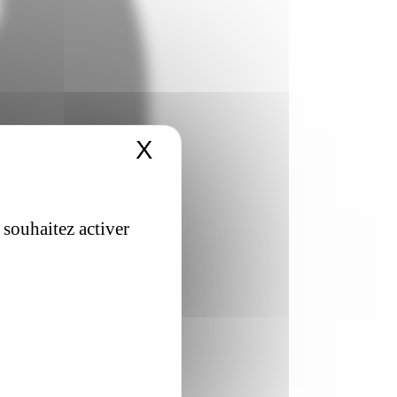
X
Masquer le bandeau 
 souhaitez activer