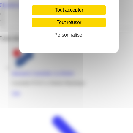
PROMOS.MQ
Tout accepter
Tout refuser
Personnaliser
Liste des emplacements pour ce prospectus
Intersport | Gaschette | Le Robert
Gaschette 97231 Le Robert Martinique
Voir