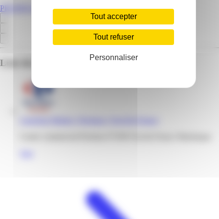
PROMOS.MQ
Tout accepter
Tout refuser
Personnaliser
Liste des emplacements pour ce prospectus
Carrefour Market | Perrinon | Fort-De-France
Centre commercial Perrinon 97200 Fort-de-France Martinique
Voir