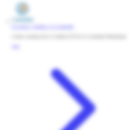
E.Leclerc | Galleria | Le Lamentin
Centre commercial La Galleria 97232 Le Lamentin Martinique
Voir