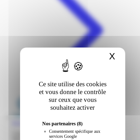
X
Masqu
Ce site utilise des cookies
et vous donne le contrôle
sur ceux que vous
souhaitez activer
E.Leclerc | Place D'Armes | Le Lamentin
Nos partenaires
(8)
Consentement spécifique aux
Centre commercial Place d'Armes 97232 Le Lamentin
services Google
Martinique