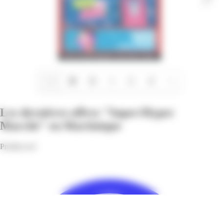
1/24
Les dernières offres "Super/Hyper
Marché" en Martinique
Profitez-en!