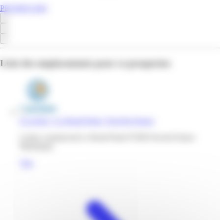
PROMOS.MQ
Liste des emplacements pour ce prospectus
E.Leclerc | Le Rond Point | Fort-De-France
Centre commercial Le Rond Point 97200 Fort-de-France
Martinique
Voir