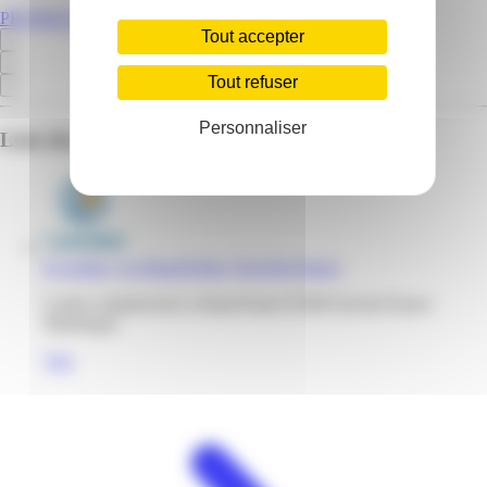
PROMOS.MQ
Tout accepter
Tout refuser
Personnaliser
Liste des emplacements pour ce prospectus
E.Leclerc | Le Rond Point | Fort-De-France
Centre commercial Le Rond Point 97200 Fort-de-France
Martinique
Voir