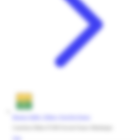
Bureau Vallée | Dillon | Fort-De-France
Carrefour Dillon 97200 Fort-de-France Martinique
Voir