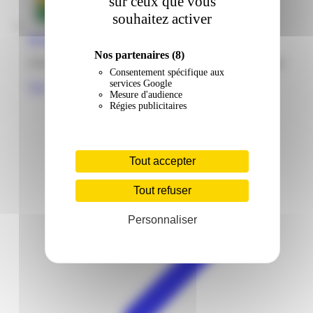
sur ceux que vous
souhaitez activer
Bureau Vallée | Plazza | Ducos
Nos partenaires
(8)
Zone industrielle Cocotte Plazza 97224 Ducos Martinique
Consentement spécifique aux
services Google
Voir
Mesure d'audience
Régies publicitaires
Tout accepter
Tout refuser
Personnaliser