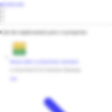
PROMOS.MQ
Liste des emplacements pour ce prospectus
Bureau Vallée | Le Rond Point | Schoelcher
Le Rond Point 97233 Schoelcher Martinique
Voir