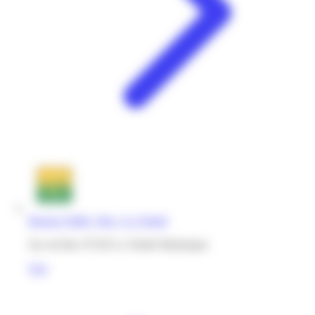
Bureau Vallée | Bac | La Trinité
Zac du Bac 97220 La Trinité Martinique
Voir