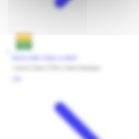
Bureau Vallée | Diaka | Le Marin
Carrefour Diaka 97290 Le Marin Martinique
Voir