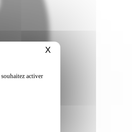
X
Masquer le bandeau 
 souhaitez activer