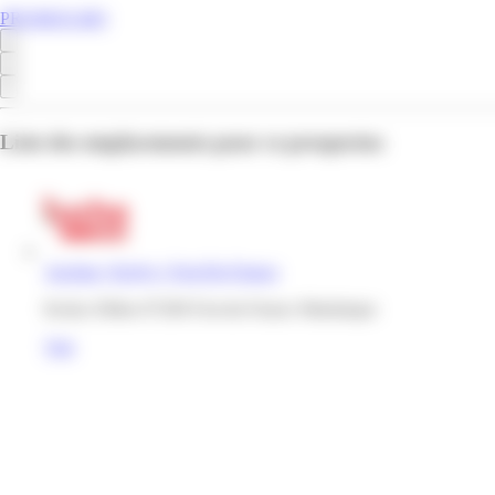
PROMOS.MQ
Liste des emplacements pour ce prospectus
Auchan | Kerlys | Fort-De-France
Kerlys Dillon 97200 Fort-de-France Martinique
Voir