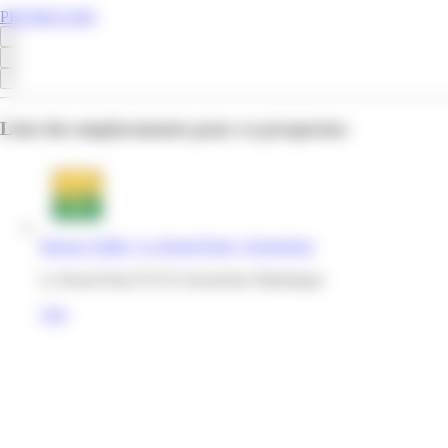
PROMOS.MQ
Liste des emplacements pour ce prospectus
Bureau Vallée | Le Rond Point | Schoelcher
Le Rond Point 97233 Schoelcher Martinique
Voir