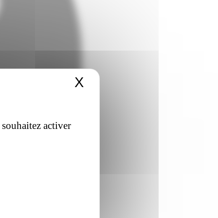
X
Masquer le bandeau 
 souhaitez activer