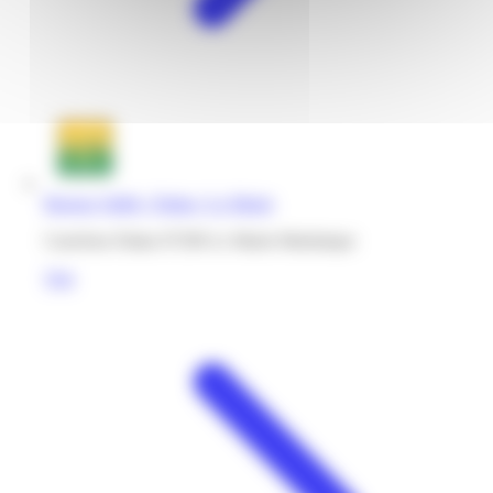
Bureau Vallée | Diaka | Le Marin
Carrefour Diaka 97290 Le Marin Martinique
Voir