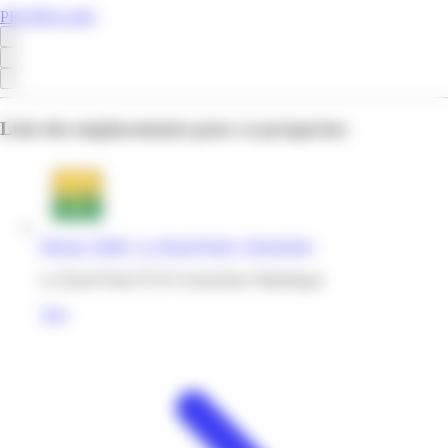
PROMOS.MQ
Liste des emplacements pour ce prospectus
Bureau Vallée | Le Rond Point | Schoelcher
Le Rond Point 97233 Schoelcher Martinique
Voir