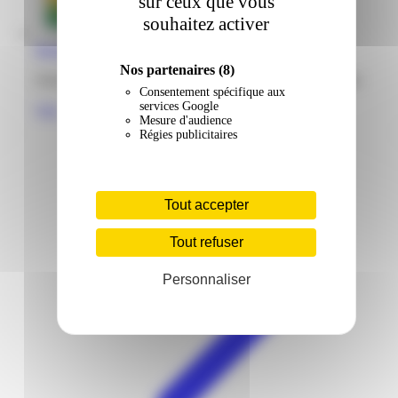
sur ceux que vous
souhaitez activer
Bureau Vallée | Plazza | Ducos
Nos partenaires
(8)
Zone industrielle Cocotte Plazza 97224 Ducos Martinique
Consentement spécifique aux
services Google
Voir
Mesure d'audience
Régies publicitaires
Tout accepter
Tout refuser
Personnaliser