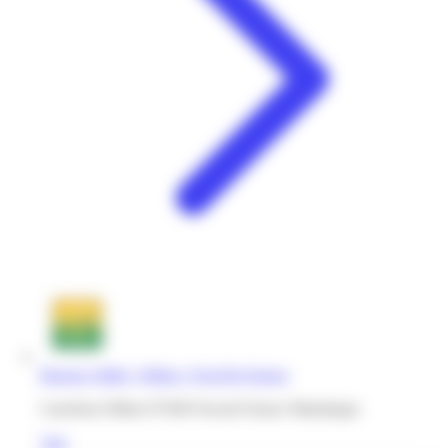
Bureau Vallée | Dillon | Fort-De-France
Carrefour Dillon 97200 Fort-de-France Martinique
Voir