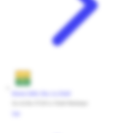
Bureau Vallée | Bac | La Trinité
Zac du Bac 97220 La Trinité Martinique
Voir