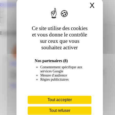
X
Masqu
PROMOS.MQ
Ce site utilise des cookies
Liste des emplacements pour ce prospectus
et vous donne le contrôle
sur ceux que vous
souhaitez activer
Nos partenaires
(8)
Nature & Découvertes | Mangles | Le Lamentin
Consentement spécifique aux
services Google
Zone industrielle les Mangles Acajou 97232 Le Lamentin
Mesure d'audience
Martinique
Régies publicitaires
Voir
Tout accepter
Tout refuser