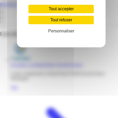
PROMOS.MQ
Tout accepter
Tout refuser
Personnaliser
Liste des emplacements pour ce prospectus
E.Leclerc | Le Rond Point | Fort-De-France
Centre commercial Le Rond Point 97200 Fort-de-France
Martinique
Voir